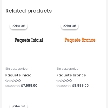
Related products
¡Oferta!
¡Oferta!
¡Oferta!
¡Oferta!
Sin categorizar
Sin categorizar
Paquete inicial
Paquete bronce
Rated
$
8,000.00
$
7,999.00
Rated
$
9,000.00
$
8,999.00
0
0
out
out
of
of
5
5
¡Oferta!
¡Oferta!