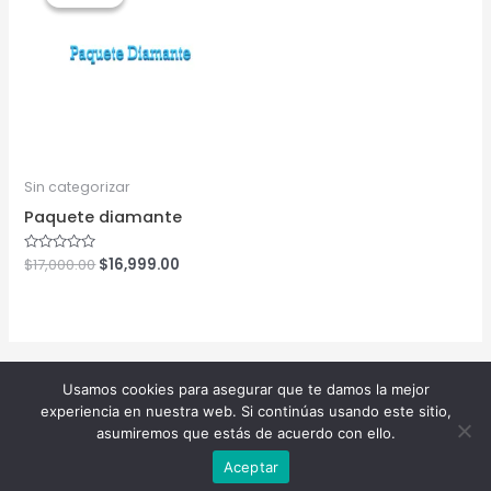
Sin categorizar
Paquete diamante
Rated
$
17,000.00
$
16,999.00
0
out
of
5
Usamos cookies para asegurar que te damos la mejor
Copyright © 2026 COT-Check on Time
experiencia en nuestra web. Si continúas usando este sitio,
asumiremos que estás de acuerdo con ello.
Aceptar